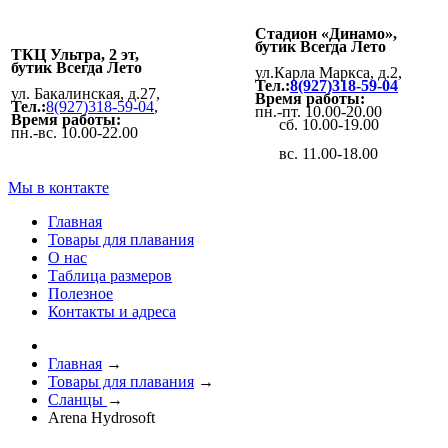
Стадион «Динамо»,
бутик Всегда Лето
ТКЦ Ультра, 2 эт,
бутик Всегда Лето
ул.Карла Маркса, д.2,
Тел.:
8(927)318-59-04
ул. Бакалинская, д.27,
Время работы:
Тел.:
8(927)318-59-04
,
пн.-пт. 10.00-20.00
Время работы:
сб. 10.00-19.00
пн.-вс. 10.00-22.00
вс. 11.00-18.00
Мы в контакте
Главная
Товары для плавания
О нас
Таблица размеров
Полезное
Контакты и адреса
Главная
→
Товары для плавания
→
Сланцы
→
Arena Hydrosoft