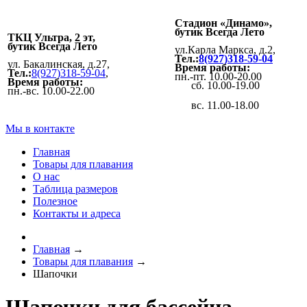
Стадион «Динамо»,
бутик Всегда Лето
ТКЦ Ультра, 2 эт,
бутик Всегда Лето
ул.Карла Маркса, д.2,
Тел.:
8(927)318-59-04
ул. Бакалинская, д.27,
Время работы:
Тел.:
8(927)318-59-04
,
пн.-пт. 10.00-20.00
Время работы:
сб. 10.00-19.00
пн.-вс. 10.00-22.00
вс. 11.00-18.00
Мы в контакте
Главная
Товары для плавания
О нас
Таблица размеров
Полезное
Контакты и адреса
Главная
→
Товары для плавания
→
Шапочки