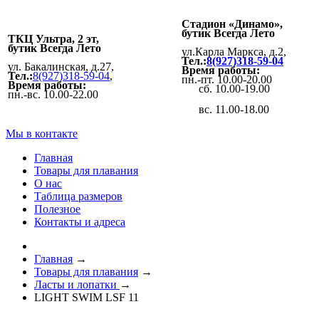
Стадион «Динамо»,
бутик Всегда Лето
ТКЦ Ультра, 2 эт,
бутик Всегда Лето
ул.Карла Маркса, д.2,
Тел.:
8(927)318-59-04
ул. Бакалинская, д.27,
Время работы:
Тел.:
8(927)318-59-04
,
пн.-пт. 10.00-20.00
Время работы:
сб. 10.00-19.00
пн.-вс. 10.00-22.00
вс. 11.00-18.00
Мы в контакте
Главная
Товары для плавания
О нас
Таблица размеров
Полезное
Контакты и адреса
Главная
→
Товары для плавания
→
Ласты и лопатки
→
LIGHT SWIM LSF 11