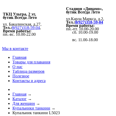
Стадион «Динамо»,
бутик Всегда Лето
ТКЦ Ультра, 2 эт,
бутик Всегда Лето
ул.Карла Маркса, д.2,
Тел.:
8(927)318-59-04
ул. Бакалинская, д.27,
Время работы:
Тел.:
8(927)318-59-04
,
пн.-пт. 10.00-20.00
Время работы:
сб. 10.00-19.00
пн.-вс. 10.00-22.00
вс. 11.00-18.00
Мы в контакте
Главная
Товары для плавания
О нас
Таблица размеров
Полезное
Контакты и адреса
Главная
→
Каталог
→
Для женщин
→
Купальники танкини
→
Купальник танкини L5023